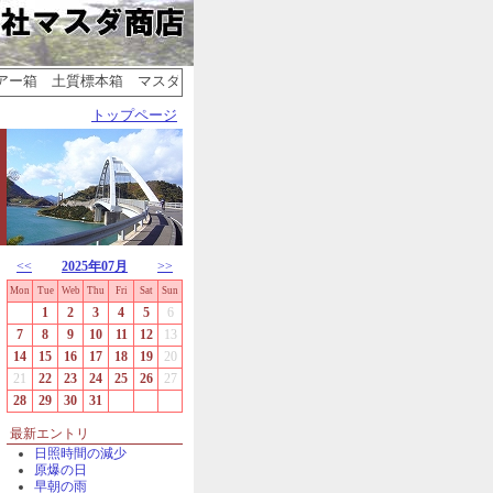
ー箱 土質標本箱 マスダ商店｜スタッフブログ | 株式会社マスダ商店
トップページ
<<
2025年07月
>>
Mon
Tue
Web
Thu
Fri
Sat
Sun
1
2
3
4
5
6
7
8
9
10
11
12
13
14
15
16
17
18
19
20
21
22
23
24
25
26
27
28
29
30
31
最新エントリ
日照時間の減少
原爆の日
早朝の雨