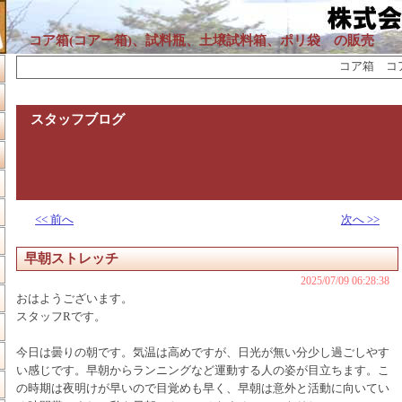
コア箱(コアー箱)、試料瓶、土壌試料箱、ポリ袋 の販売
コア箱 コア
スタッフブログ
<< 前へ
次へ >>
早朝ストレッチ
2025/07/09 06:28:38
おはようございます。
スタッフRです。
今日は曇りの朝です。気温は高めですが、日光が無い分少し過ごしやす
い感じです。早朝からランニングなど運動する人の姿が目立ちます。こ
の時期は夜明けが早いので目覚めも早く、早朝は意外と活動に向いてい