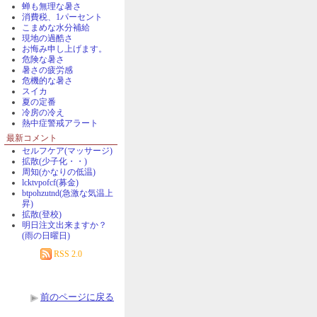
蝉も無理な暑さ
消費税、1パーセント
こまめな水分補給
現地の過酷さ
お悔み申し上げます。
危険な暑さ
暑さの疲労感
危機的な暑さ
スイカ
夏の定番
冷房の冷え
熱中症警戒アラート
最新コメント
セルフケア(マッサージ)
拡散(少子化・・)
周知(かなりの低温)
lcktvpofcf(募金)
btpohzutnd(急激な気温上
昇)
拡散(登校)
明日注文出来ますか？
(雨の日曜日)
RSS 2.0
前のページに戻る