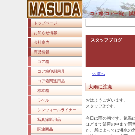
コア箱(コアー箱)、
トップページ
お知らせ情報
スタッフブログ
会社案内
商品情報
コア箱
コア箱印刷用具
<< 前へ
コア箱関連用品
大雨に注意
標本箱
ラベル
おはようございます。
スタッフRです。
シンウォールライナー
今日は雨の朝です。気温
写真撮影用品
ほどまで部屋の中まで雨
関連商品
た。所によっては洪水の