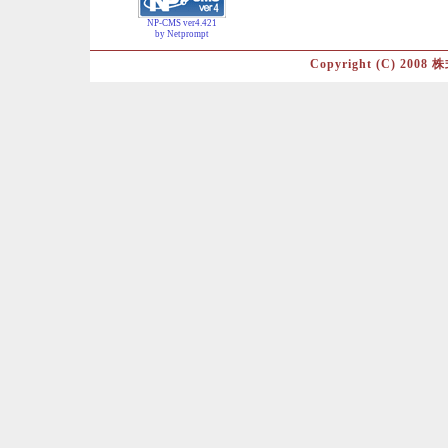
NP-CMS ver4.421
by Netprompt
Copyright (C) 2008