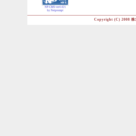
NP-CMS ver4.421
by Netprompt
Copyright (C) 2008