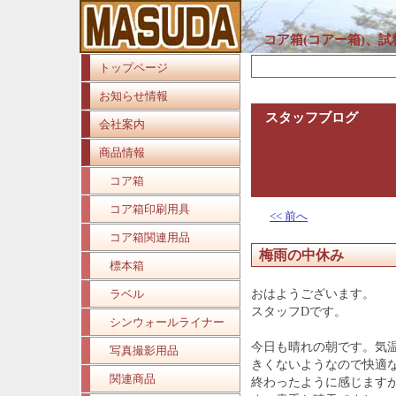
コア箱(コアー箱)、
トップページ
お知らせ情報
スタッフブログ
会社案内
商品情報
コア箱
コア箱印刷用具
<< 前へ
コア箱関連用品
梅雨の中休み
標本箱
ラベル
おはようございます。
スタッフDです。
シンウォールライナー
今日も晴れの朝です。気
写真撮影用品
きくないようなので快適
関連商品
終わったように感じます