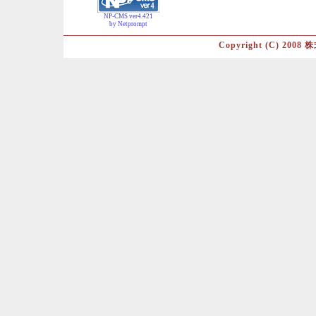
NP-CMS ver4.421
by Netprompt
Copyright (C) 2008