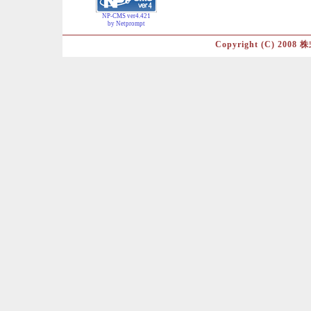
NP-CMS ver4.421
by Netprompt
Copyright (C) 2008