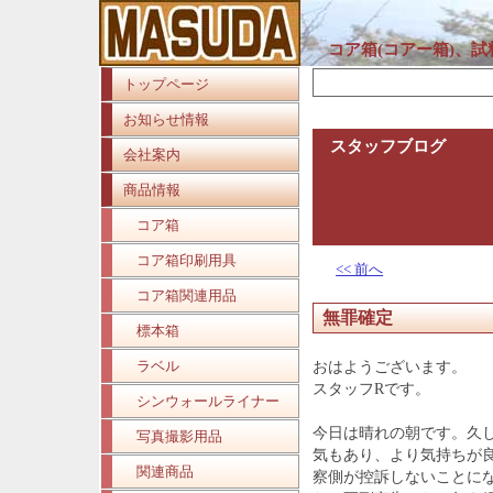
コア箱(コアー箱)、
トップページ
お知らせ情報
スタッフブログ
会社案内
商品情報
コア箱
コア箱印刷用具
<< 前へ
コア箱関連用品
無罪確定
標本箱
ラベル
おはようございます。
スタッフRです。
シンウォールライナー
今日は晴れの朝です。久
写真撮影用品
気もあり、より気持ちが
関連商品
察側が控訴しないことに