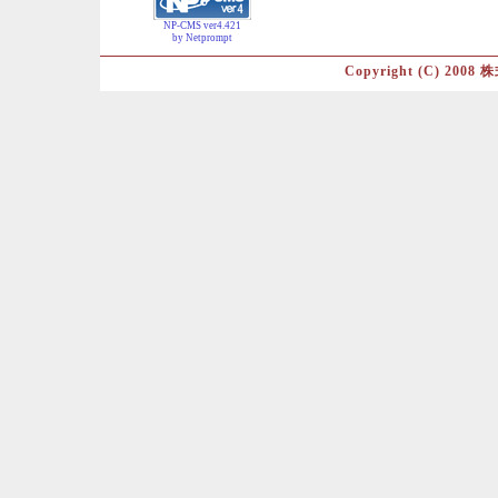
NP-CMS ver4.421
by Netprompt
Copyright (C) 2008