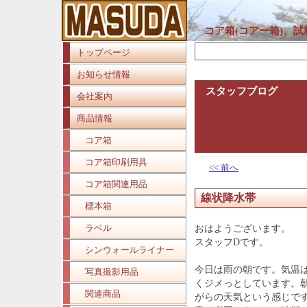
コア箱(コアー箱)、
トップページ
お知らせ情報
スタッフブログ
会社案内
商品情報
コア箱
コア箱印刷用具
<< 前へ
コア箱関連用品
線状降水帯
標本箱
ラベル
おはようございます。
スタッフDです。
シンウォールライナー
今日は雨の朝です。気温
写真撮影用品
くジメっとしています。
関連商品
がらの天気という感じで