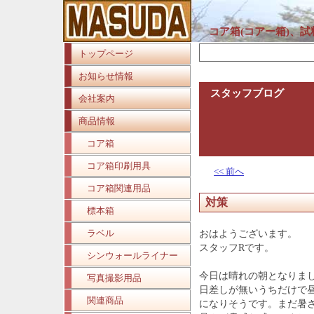
コア箱(コアー箱)、
トップページ
お知らせ情報
スタッフブログ
会社案内
商品情報
コア箱
コア箱印刷用具
<< 前へ
コア箱関連用品
対策
標本箱
ラベル
おはようございます。
スタッフRです。
シンウォールライナー
今日は晴れの朝となりま
写真撮影用品
日差しが無いうちだけで昼
関連商品
になりそうです。まだ暑