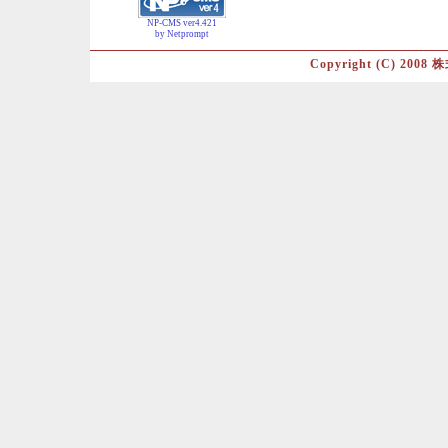
NP-CMS ver4.421
by Netprompt
Copyright (C) 2008