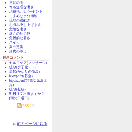
早朝の雨
蝉も無理な暑さ
消費税、1パーセント
こまめな水分補給
現地の過酷さ
お悔み申し上げます。
危険な暑さ
暑さの疲労感
危機的な暑さ
スイカ
夏の定番
冷房の冷え
最新コメント
セルフケア(マッサージ)
拡散(少子化・・)
周知(かなりの低温)
lcktvpofcf(募金)
btpohzutnd(急激な気温上
昇)
拡散(登校)
明日注文出来ますか？
(雨の日曜日)
RSS 2.0
前のページに戻る