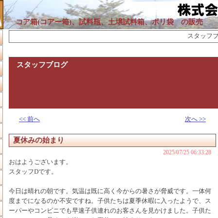
コア箱(コアー箱)、試料瓶、土壌試料箱、ポリ袋 の販売
スタッフブロ
スタッフブログ
<< 前へ
次へ >>
夏休みの始まり
2025/07/25 06:33:28
おはようございます。
スタッフDです。
今日は晴れの朝です。気温は既に高く今からの暑さが脅威です。一体何
度までになるのか不安ですね。子供たちは夏季休暇に入ったようで、ス
ーパーやコンビニでも早速子供連れのお客さんを見かけました。子供た