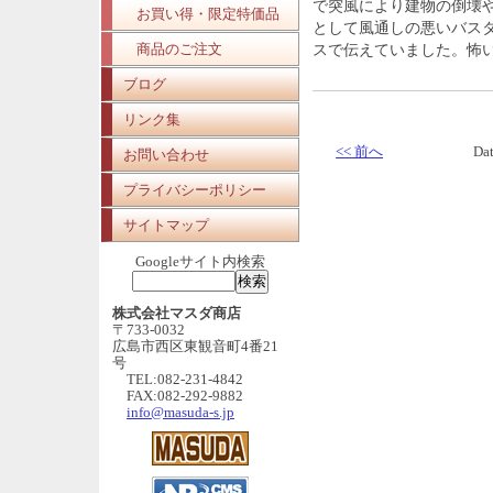
で突風により建物の倒壊
お買い得・限定特価品
として風通しの悪いバス
商品のご注文
スで伝えていました。怖
ブログ
リンク集
<< 前へ
Da
お問い合わせ
プライバシーポリシー
サイトマップ
Googleサイト内検索
株式会社マスダ商店
〒733-0032
広島市西区東観音町4番21
号
TEL:082-231-4842
FAX:082-292-9882
info@masuda-s.jp