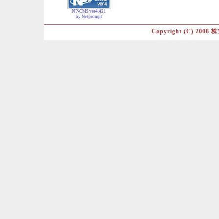
NP-CMS ver4.421
by Netprompt
Copyright (C) 2008