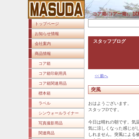
コア箱(コアー箱)、
トップページ
お知らせ情報
スタッフブログ
会社案内
商品情報
コア箱
コア箱印刷用具
<< 前へ
コア箱関連用品
突風
標本箱
ラベル
おはようございます。
スタッフDです。
シンウォールライナー
今日は晴れの朝です。気
写真撮影用品
気に涼しくなった感じが
関連商品
しれません。突風による