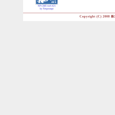
NP-CMS ver4.421
by Netprompt
Copyright (C) 2008