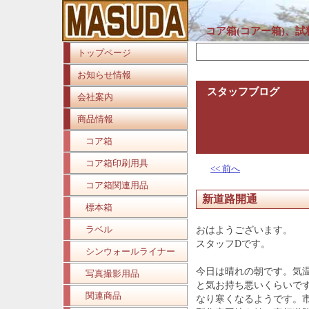
コア箱(コアー箱)、
トップページ
お知らせ情報
スタッフブログ
会社案内
商品情報
コア箱
コア箱印刷用具
<< 前へ
コア箱関連用品
新道路開通
標本箱
ラベル
おはようございます。
スタッフDです。
シンウォールライナー
今日は晴れの朝です。気
写真撮影用品
と気お持ち悪いくらいで
関連商品
なり寒くなるようです。