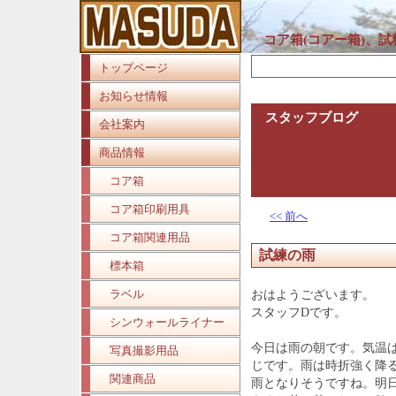
コア箱(コアー箱)、
トップページ
お知らせ情報
スタッフブログ
会社案内
商品情報
コア箱
コア箱印刷用具
<< 前へ
コア箱関連用品
試練の雨
標本箱
ラベル
おはようございます。
スタッフDです。
シンウォールライナー
今日は雨の朝です。気温
写真撮影用品
じです。雨は時折強く降
関連商品
雨となりそうですね。明