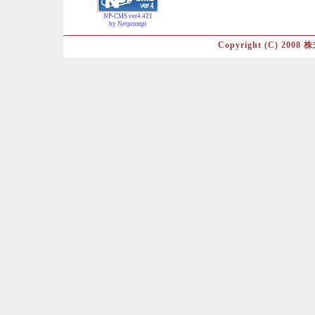
NP-CMS ver4.421
by Netprompt
Copyright (C) 2008