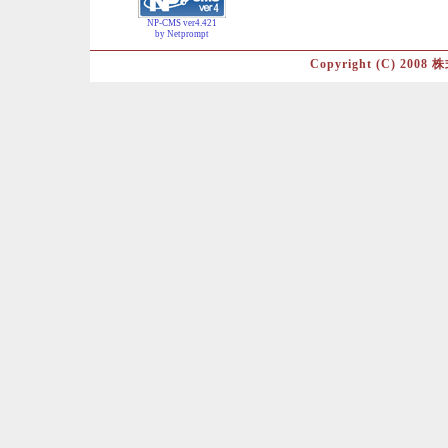
NP-CMS ver4.421
by Netprompt
Copyright (C) 2008