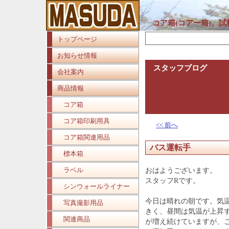
コア箱(コアー箱)、
トップページ
お知らせ情報
スタッフブログ
会社案内
商品情報
コア箱
コア箱印刷用具
<< 前へ
コア箱関連用品
バス運転手
標本箱
ラベル
おはようございます。
スタッフRです。
シンウォールライナー
今日は晴れの朝です。気
写真撮影用品
きく、昼間は気温が上昇
関連商品
が増え続けていますが、