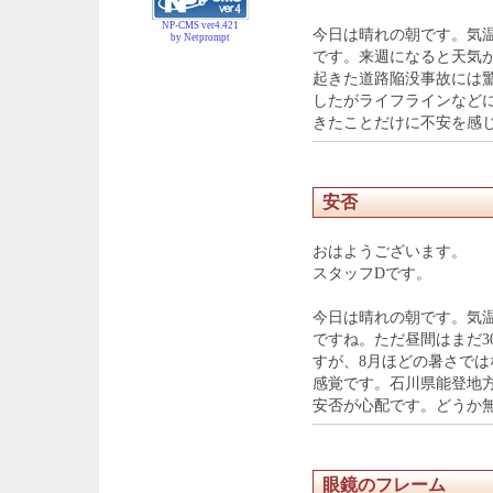
NP-CMS ver4.421
今日は晴れの朝です。気
by Netprompt
です。来週になると天気
起きた道路陥没事故には
したがライフラインなど
きたことだけに不安を感
安否
おはようございます。
スタッフDです。
今日は晴れの朝です。気
ですね。ただ昼間はまだ3
すが、8月ほどの暑さで
感覚です。石川県能登地
安否が心配です。どうか
眼鏡のフレーム