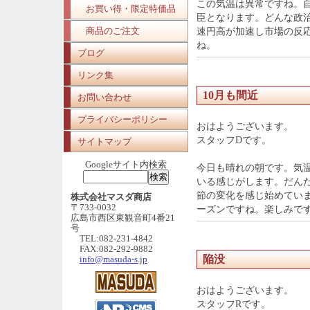
この気温は異常ですね。
お買い得・限定特価品
臣となります。どんな政
商品のご注文
速円高が加速し市場の反
ね。
ブログ
リンク集
10月も間近
お問い合わせ
プライバシーポリシー
おはようございます。
スタッフDです。
サイトマップ
Googleサイト内検索
今日も晴れの朝です。気
いる感じがします。だん
節の変化を感じ始めていま
株式会社マスダ商店
〒733-0032
ーズンですね。楽しみで
広島市西区東観音町4番21
号
TEL:082-231-4842
FAX:082-292-9882
陥没
info@masuda-s.jp
おはようございます。
スタッフRです。