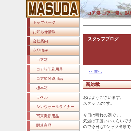
コア箱(コアー箱)、
トップページ
お知らせ情報
スタッフブログ
会社案内
商品情報
コア箱
コア箱印刷用具
<< 前へ
コア箱関連用品
新総裁
標本箱
ラベル
おはようございます。
スタッフRです。
シンウォールライナー
今日は晴れの朝です。
写真撮影用品
気温は丁度いいくらいで
関連商品
ので今日もTシャツ出勤で