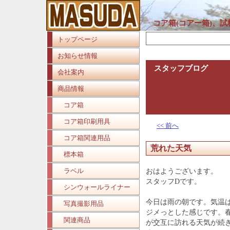
コア箱(コアー箱)、
トップページ
お知らせ情報
スタッフブログ
会社案内
商品情報
コア箱
コア箱印刷用具
<< 前へ
コア箱関連用品
荒れた天気
標本箱
ラベル
おはようございます。
スタッフDです。
シンウォールライナー
今日は雨の朝です。気温
写真撮影用品
ジメっとした感じです。
関連商品
が交互に訪れる天気が続