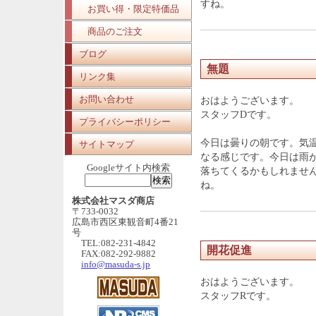
すね。
お買い得・限定特価品
商品のご注文
ブログ
無題
リンク集
お問い合わせ
おはようございます。
スタッフDです。
プライバシーポリシー
今日は曇りの朝です。気
サイトマップ
なる感じです。今日は雨
Googleサイト内検索
落ちてくるかもしれませ
ね。
株式会社マスダ商店
〒733-0032
広島市西区東観音町4番21
号
TEL:082-231-4842
開花促進
FAX:082-292-9882
info@masuda-s.jp
おはようございます。
スタッフRです。