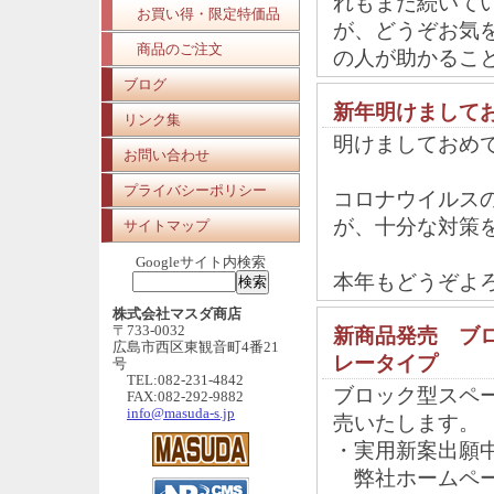
れもまだ続いて
お買い得・限定特価品
が、どうぞお気
商品のご注文
の人が助かるこ
ブログ
新年明けまして
リンク集
明けましておめ
お問い合わせ
プライバシーポリシー
コロナウイルス
が、十分な対策
サイトマップ
Googleサイト内検索
本年もどうぞよ
株式会社マスダ商店
〒733-0032
新商品発売 ブロ
広島市西区東観音町4番21
レータイプ
号
TEL:082-231-4842
ブロック型スペ
FAX:082-292-9882
info@masuda-s.jp
売いたします
・実用新案出願
弊社ホームペー