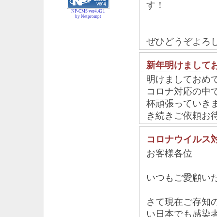
す！
NP-CMS ver4.421
by Netprompt
ぜひどうぞよろ
新年明けまして
明けましておめ
コロナ対応の中
杯頑張っていき
き続きご依頼お
コロナウイルス
お客様各位
いつもご愛顧い
さて現在ご存知
い日本でも感染