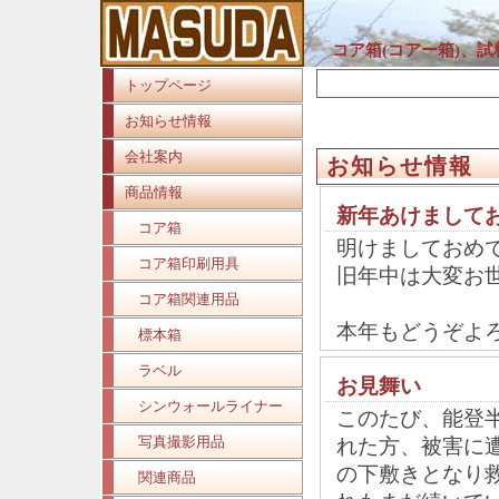
コア箱(コアー箱)、
トップページ
お知らせ情報
会社案内
お知らせ情報
商品情報
新年あけまして
コア箱
明けましておめ
コア箱印刷用具
旧年中は大変お
コア箱関連用品
本年もどうぞよ
標本箱
ラベル
お見舞い
シンウォールライナー
このたび、能登
写真撮影用品
れた方、被害に
の下敷きとなり
関連商品