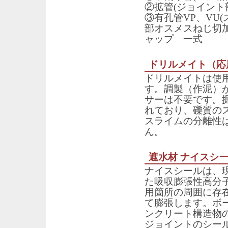
②拡管(ジョイント
③有孔管VP、VU
部オスメスねじ切
ャップ 一式
ドリルメイト（応
ドリルメイトは使
す。調製（作泥）
サーは不要です。
れており、礫質の
スライムの分離性
ん。
遮水材 ナイスシ
ナイスシールは、
た吸収膨張性高分
用箇所の周囲に存
て膨張します。ボ
ンクリート構造物
ジョイントのシー