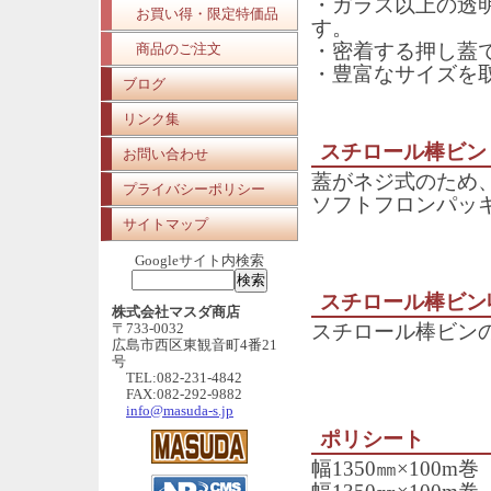
・ガラス以上の透
お買い得・限定特価品
す。
・密着する押し蓋
商品のご注文
・豊富なサイズを
ブログ
リンク集
スチロール棒ビン 
お問い合わせ
蓋がネジ式のため
プライバシーポリシー
ソフトフロンパッ
サイトマップ
Googleサイト内検索
スチロール棒ビン
株式会社マスダ商店
〒733-0032
スチロール棒ビン
広島市西区東観音町4番21
号
TEL:082-231-4842
FAX:082-292-9882
info@masuda-s.jp
ポリシート
幅1350㎜×100m巻