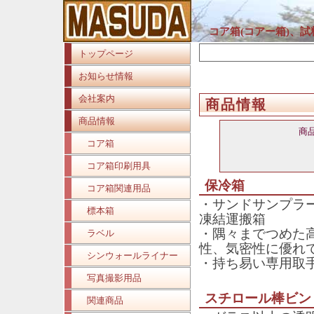
コア箱(コアー箱)、
トップページ
お知らせ情報
会社案内
商品情報
商品情報
商
コア箱
コア箱印刷用具
保冷箱
コア箱関連用品
・サンドサンプラ
標本箱
凍結運搬箱
・隅々までつめた
ラベル
性、気密性に優れ
シンウォールライナー
・持ち易い専用取
写真撮影用品
スチロール棒ビン 
関連商品