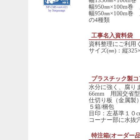
幅1350㎜×100m巻
幅950㎜×100m巻 
NP-CMS ver4.421
by Netprompt
幅950㎜×100m巻
の4種類
工事名入資料袋
資料整理にご利用
サイズ(㎜)：縦325×
プラスチック製コ
水分に強く、腐り
66mm 用国交省型
仕切り板（金属製）
５箱/梱包
目印：左基準１０c
コーナー部に水抜
特注箱(オーダー品