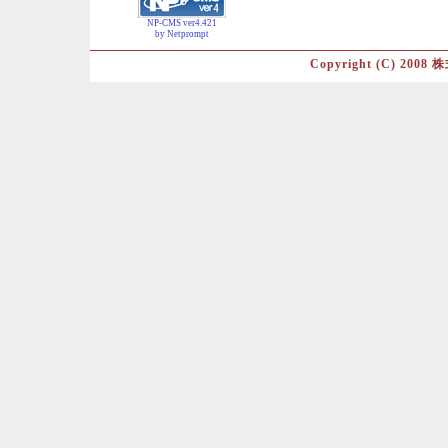
NP-CMS ver4.421
by Netprompt
Copyright (C) 2008