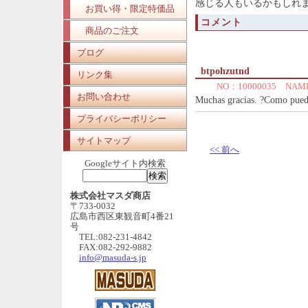
感じる人もいるかもしれ
お買い得・限定特価品
コメント
商品のご注文
ブログ
btpohzutnd
リンク集
NO：10000035 NA
お問い合わせ
Muchas gracias. ?Como puedo
プライバシーポリシー
サイトマップ
<< 前へ
Googleサイト内検索
株式会社マスダ商店
〒733-0032
広島市西区東観音町4番21
号
TEL:082-231-4842
FAX:082-292-9882
info@masuda-s.jp