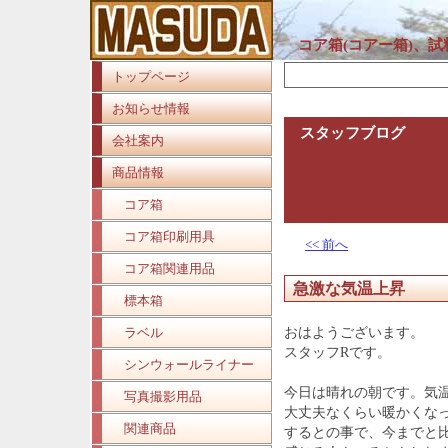
コア箱(コアー箱)、
トップページ
お知らせ情報
スタッフブログ
会社案内
商品情報
コア箱
コア箱印刷用具
<< 前へ
コア箱関連用品
急激な気温上昇
標本箱
ラベル
おはようございます。
スタッフRです。
シンウォールライナー
今日は晴れの朝です。気
写真撮影用品
大丈夫なくらい暖かくなっ
関連商品
するとの事で、今までと