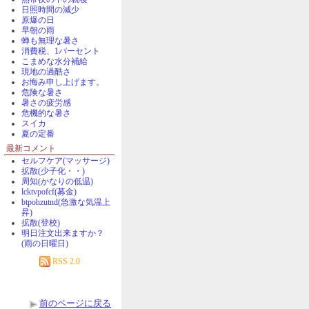
日照時間の減少
原爆の日
早朝の雨
蝉も無理な暑さ
消費税、1パーセント
こまめな水分補給
現地の過酷さ
お悔み申し上げます。
危険な暑さ
暑さの疲労感
危機的な暑さ
スイカ
夏の定番
最新コメント
セルフケア(マッサージ)
拡散(少子化・・)
周知(かなりの低温)
lcktvpofcf(募金)
btpohzutnd(急激な気温上
昇)
拡散(登校)
明日注文出来ますか？
(雨の日曜日)
RSS 2.0
前のページに戻る