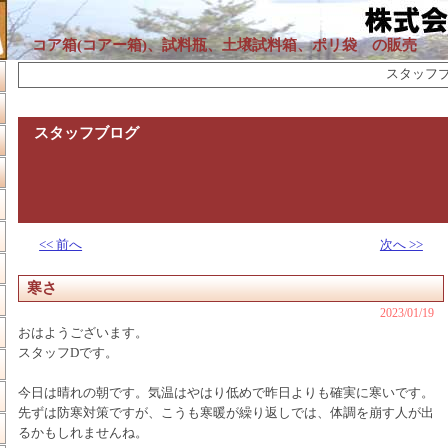
コア箱(コアー箱)、試料瓶、土壌試料箱、ポリ袋 の販売
スタッフブロ
スタッフブログ
<< 前へ
次へ >>
寒さ
2023/01/19
おはようございます。
スタッフDです。
今日は晴れの朝です。気温はやはり低めで昨日よりも確実に寒いです。
先ずは防寒対策ですが、こうも寒暖が繰り返しでは、体調を崩す人が出
るかもしれませんね。